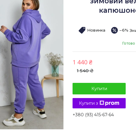
зимовий вел
капюшоно
Новинка
–6%
Готово
1 440 ₴
1 540 ₴
Купити
Купити з
+380 (93) 415-67-64