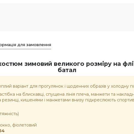
ормація для замовлення
костюм зимовий великого розміру на флі
батал
еплий варіант для прогулянок і щоденних образів у холодну п
астібка на блискавці, спущена лінія плеча, манжети та наклад
 резинці, кишенями і манжетами внизу підкреслюють спортивн
тяжність)
 мокко, фіолетовий
54