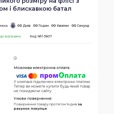
икого розміру на флісі з
м і блискавкою батал
0
0
Днів
0
0
Годин
0
0
Хвилин
0
0
Секунд
 до відправки
Код:
NF/-3607
У компанії підключені електронні платежі.
Тепер ви можете купити будь-який товар
не покидаючи сайту.
повернення товару протягом 14 днів
за
рахунок покупця