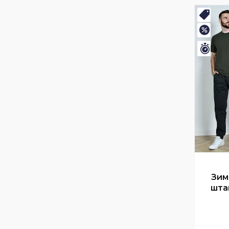
Нови
–11%
Зали
Зим
штан