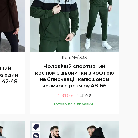
NF/-333
Чоловічий спортивний
нний
костюм з двонитки з кофтою
на один
на блискавці і капюшоном
 42-48
великого розміру 48-66
1 310 ₴
1 410 ₴
Готово до відправки
Купити
Новинка
–7%