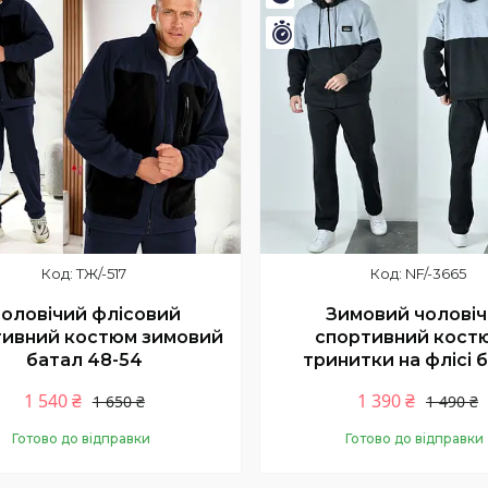
шився 1 день
Залишився 1 день
ТЖ/-517
NF/-3665
оловічий флісовий
Зимовий чолові
тивний костюм зимовий
спортивний кост
батал 48-54
тринитки на флісі 
1 540 ₴
1 390 ₴
1 650 ₴
1 490 ₴
Готово до відправки
Готово до відправки