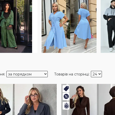
нка
Новинка
–8%
шився 1 день
Залишився 1 день