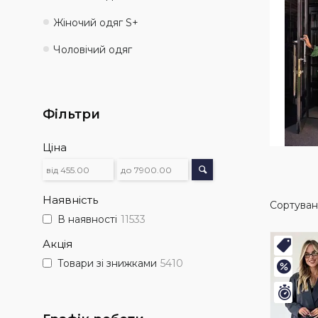
Жіночий одяг S+
Чоловічий одяг
Фільтри
Ціна
Наявність
В наявності
11533
Акція
Нови
Товари зі знижками
5410
–8%
Зали