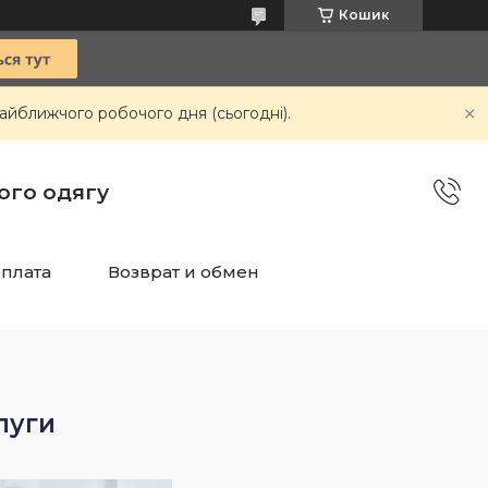
Кошик
айближчого робочого дня (сьогодні).
чого одягу
оплата
Возврат и обмен
луги