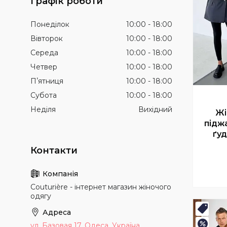
Графік роботи
Понеділок
10:00
18:00
Вівторок
10:00
18:00
Середа
10:00
18:00
Четвер
10:00
18:00
Пʼятниця
10:00
18:00
Субота
10:00
18:00
Неділя
Вихідний
Жі
підж
ґу
Couturière - інтернет магазин жіночого
одягу
Нови
–7%
ул. Базовая 17, Одеса, Україна