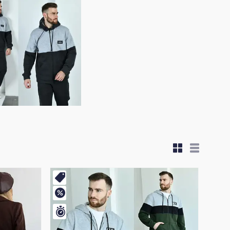
Новинка
–7%
Залишився 1 день