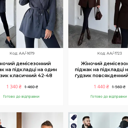
АА/-1679
АА/-1723
ночий демісезонний
Жіночий демісезо
ак на підкладці на один
піджак на підкладці 
дзик класичний 42-48
ґудзик повсякденний
1 340 ₴
1 440 ₴
1 460 ₴
1 560 ₴
Готово до відправки
Готово до відправки
Купити
Купити
нка
Новинка
–7%