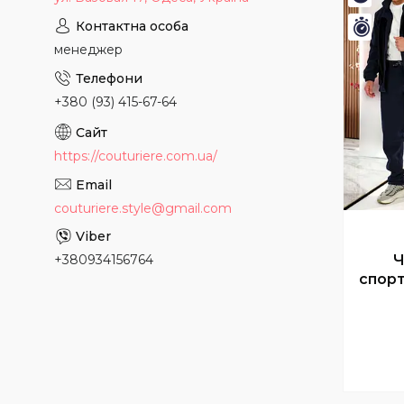
Зали
менеджер
+380 (93) 415-67-64
https://couturiere.com.ua/
couturiere.style@gmail.com
Ч
+380934156764
спор