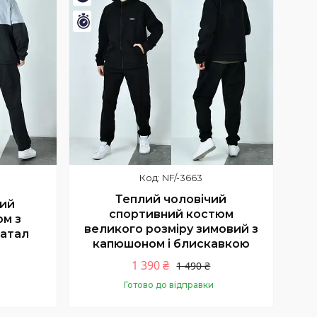
Залишився 1 день
NF/-3663
Теплий чоловічий
чий
спортивний костюм
юм з
великого розміру зимовий з
батал
капюшоном і блискавкою
1 390 ₴
1 490 ₴
Готово до відправки