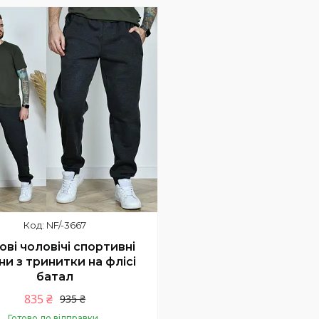
Купити
Купити
нка
шився 1 день
NF/-3667
ові чоловічі спортивні
и з тринитки на флісі
батал
835 ₴
935 ₴
Готово до відправки