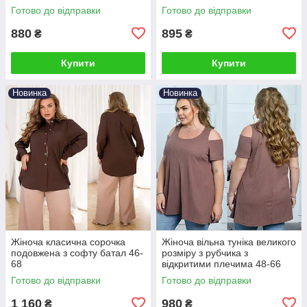
Готово до відправки
Готово до відправки
880
895
₴
₴
Купити
Купити
Новинка
Новинка
Жіноча класична сорочка
Жіноча вільна туніка великого
подовжена з софту батал 46-
розміру з рубчика з
68
відкритими плечима 48-66
Готово до відправки
Готово до відправки
1 160
980
₴
₴