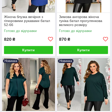
Жіноча блузка вечірня з
Зимова ангорова жіноча
гіпюровими рукавами батал
туніка батал прогулянкова
52-66
великого розміру
Готово до відправки
Готово до відправки
820
870
₴
₴
Купити
Купити
Новинка
Новинка