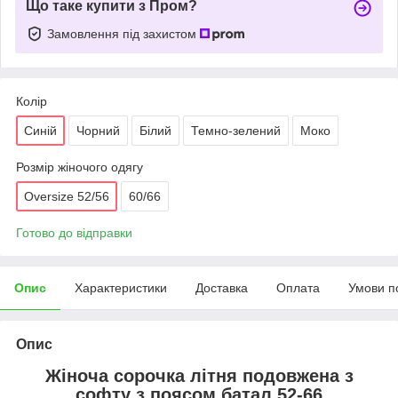
Що таке купити з Пром?
Замовлення під захистом
Колір
Синій
Чорний
Білий
Темно-зелений
Моко
Розмір жіночого одягу
Oversize 52/56
60/66
Готово до відправки
Опис
Характеристики
Доставка
Оплата
Умови п
Опис
Жіноча сорочка літня подовжена з
софту з поясом батал 52-66