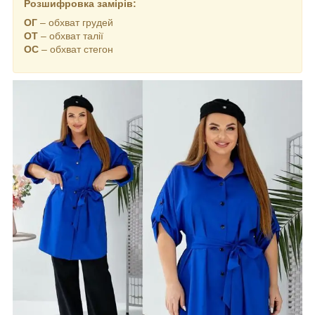
Розшифровка замірів:
ОГ
– обхват грудей
ОТ
– обхват талії
ОС
– обхват стегон