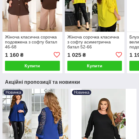
Жіноча класична сорочка
Жіноча сорочка класична
Блуз
подовжена з софту батал
з софту асиметрична
вели
46-68
батал 52-66
подо
гіпю
1 160
1 025
1 1
₴
₴
Купити
Купити
Акційні пропозиції та новинки
Новинка
Новинка