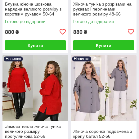
Блузка жіноча шовкова
Жіноча туніка з розрізами на
нарядна великого розміру з
рукавах і перлинами
коротким рукавом 50-64
великого розміру 48-66
Готово до відправки
Готово до відправки
880
880
₴
₴
Купити
Купити
Новинка
Новинка
Зимова тепла жіноча туніка
великого розміру
Жіноча сорочка подовжена з
прогулянкова 52-66
крепу батал 52-66