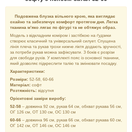
Подовжена блузка вільного крою, яка виглядає
охайно та забезпечує комфорт протягом дня. Легка
тканина м’яко лягає по фігурі та не обтяжує образ.
Модель з відкладним коміром і застібкою на ґудзики
створює класичний та універсальний силует. Спущена
лінія плеча та рукав трохи нижче ліктя додають зручності,
за потреби рукав можна зафіксувати. З боків є розрізи
для свободи рухів. У комплекті пояс із основної тканини,
який дозволяє підкреслити талію та змінювати посадку.
Характеристики:
Розміри:
52-58, 60-66
Матеріал:
софт
Розтяжність:
відсутня
Орієнтовні заміри виробу:
52-58
– довжина 92 см, рукав 64 см, обхват рукава 56 см,
ОГ 126 см, ОТ 130 см, ОС 130 см
60-66
– довжина 96 см, рукав 66 см, обхват рукава 60 см,
ОГ 142 см, ОТ 146 см, ОС 146 см