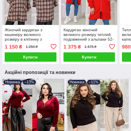
Жіночий кардиган з
Кардиган жіночий
Тепл
кашеміру великого
великого розміру теплий
вели
розміру в клітинку з
подовжений з альпаки 52-
капю
капюшоном на блискавці
66
фліс
1 150
1 375
980
₴
₴
1 250 ₴
1 475 ₴
Купити
Купити
Акційні пропозиції та новинки
Новинка
–13%
Новинка
–11%