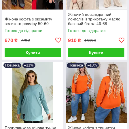
Жіночий повсякденний
Жіноча кофта з оксамиту
лонгслів із трикотажу масло
великого розміру 50-60
базовий батал 46-68
Готово до відправки
Готово до відправки
670
910
₴
₴
770 ₴
1 030 ₴
Купити
Купити
Новинка
–11%
Новинка
–10%
Прогулянкова жіноча туніка
Жіноча кофта з тринитки