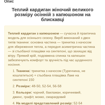
Опис
Теплий кардиган жіночий великого
розміру осінній з капюшоном на
блискавці
Теплий кардиган з капюшоном
— сучасна й практична
модель для осіннього сезону. Виріб виконаний з двох
типів тканини: основна частина — тринитка з начосом
для збереження тепла, а передня асиметрична частина
— зі стьобаної плащівки на синтепоні, що захищає від
вітру. Прямий крій, подовжена спинка та капюшон
забезпечують комфорт та зручність під час щоденного
носіння.
Тканина:
тринитка з начосом (Туреччина, не
кошлатиться) + стьобана плащівка Лаке на
синтепоні 150
Розміри:
48-50, 52-54, 56-58
Кольори:
чорний, баклажан, коричневий,
джинс, графіт, мокко, смарагдовий
На моделі представлений розмір:
52-54