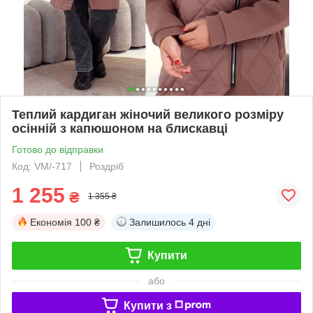
Теплий кардиган жіночий великого розміру
осінній з капюшоном на блискавці
Готово до відправки
Код: VM/-717
Роздріб
1 255
₴
1 355 ₴
Економія
100 ₴
Залишилось
4 дні
Купити
або
Купити з