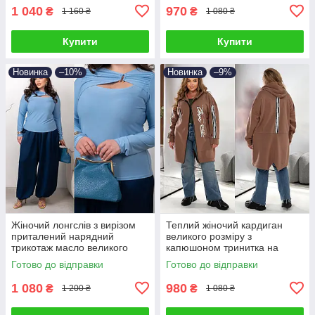
1 040
970
₴
₴
1 160 ₴
1 080 ₴
Купити
Купити
Новинка
–10%
Новинка
–9%
Жіночий лонгслів з вирізом
Теплий жіночий кардиган
приталений нарядний
великого розміру з
трикотаж масло великого
капюшоном тринитка на
розміру 46-68
флісі на блискавці
Готово до відправки
Готово до відправки
1 080
980
₴
₴
1 200 ₴
1 080 ₴