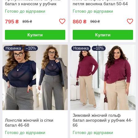
батал з начосом у рубчик
петля весняна батал 50-64
Готово до відправки
Готово до відправки
795
860
₴
₴
895 ₴
960 ₴
Купити
Купити
Новинка
–10%
Новинка
–10%
Зимовий жіночий гольф
Лонгслів жіночий із сітки
батал ангоровий у рубчик 44-
батал 46-68
66
Готово до відправки
Готово до відправки