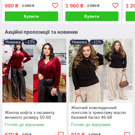
флісі на блискавці
капюшоном 56-70
розм
980
1 960
1 2
₴
₴
1 080 ₴
2 080 ₴
Купити
Купити
Акційні пропозиції та новинки
Новинка
–13%
Новинка
–11%
Жіночий повсякденний
Жіноча кофта з оксамиту
лонгслів із трикотажу масло
великого розміру 50-60
базовий батал 46-68
Готово до відправки
Готово до відправки
670
910
₴
₴
770 ₴
1 030 ₴