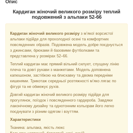
Опис
Кардиган жіночий великого розміру теплий
подовжений з альпаки 52-66
Кардиган жіночий великого розміру
з м’якої ворсистої
альпаки підійде для прохолодної осені та комфортних
повсякденних образів. Подовжена модель добре поєднується
з джинсами, брюками й базовими футболками та
представлена у розмірах 52–66.
Теплий кардиган має прямий вільний силует, спущену лінію
плеча та довгі рукави з манжетами. Модель доповнена
капюшоном, застібкою на блискавку та двома передніми
кишенями. Трикотаж середньої розтяжності м’яко лягає по
фігурі та не обмежує рухів.
Довгий кардиган жіночий великого розміру підійде для
прогулянок, поїздок і повсякденного гардероба. Завдяки
лаконічному дизайну та однотонним кольорам його легко
поєднувати з різним одягом і взуттям.
Характеристики
Тканина: альпака, якість люкс