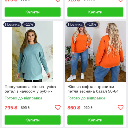
Купити
Купити
Новинка
–11%
Новинка
–10%
Прогулянкова жіноча туніка
Жіноча кофта з тринитки
батал з начосом у рубчик
петля весняна батал 50-64
Готово до відправки
Готово до відправки
795
860
₴
₴
895 ₴
960 ₴
Купити
Купити