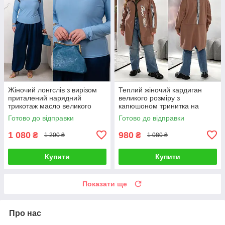
Жіночий лонгслів з вирізом
Теплий жіночий кардиган
приталений нарядний
великого розміру з
трикотаж масло великого
капюшоном тринитка на
розміру 46-68
флісі на блискавці
Готово до відправки
Готово до відправки
1 080
980
₴
₴
1 200 ₴
1 080 ₴
Купити
Купити
Показати ще
Про нас