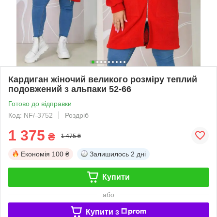
Кардиган жіночий великого розміру теплий
подовжений з альпаки 52-66
Готово до відправки
Код: NF/-3752
Роздріб
1 375
₴
1 475 ₴
Економія
100 ₴
Залишилось
2 дні
Купити
або
Купити з