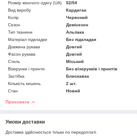
Розмір жіночого одягу (UA)
52/54
Вид виробу
Кардиган
Колір
Червоний
Сезон
Демісезон
Тип тканини
Альпака
Матеріал підкладки
Без підкладки
Довжина рукава
Довгий
Фасон рукава
Довгий
Стиль
Міський
Візерунки і принти
Без візерунків і принтів
Застібка
Блискавка
Кількість кишень
2 шт.
Стан
Новий
Приховати
Умови доставки
Доставка здійснюється тільки по передоплаті.