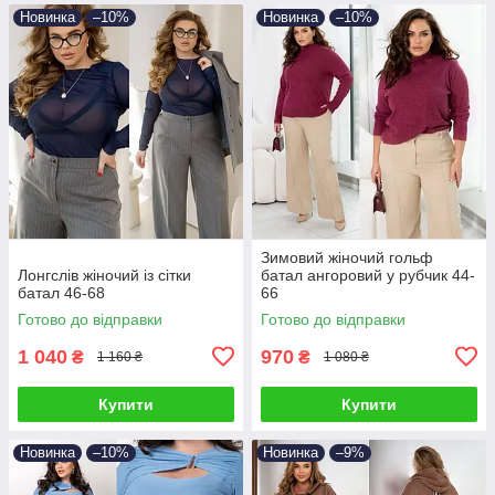
Новинка
–10%
Новинка
–10%
Зимовий жіночий гольф
Лонгслів жіночий із сітки
батал ангоровий у рубчик 44-
батал 46-68
66
Готово до відправки
Готово до відправки
1 040
970
₴
₴
1 160 ₴
1 080 ₴
Купити
Купити
Новинка
–10%
Новинка
–9%