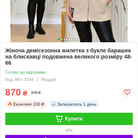
Жіноча демісезонна жилетка з букле барашек
на блискавці подовжена великого розміру 48-
66
Готово до відправки
Код: NF/-3704
Роздріб
870
₴
970 ₴
Економія
100 ₴
Залишилось
1 день
Купити
або