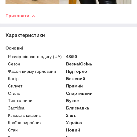
Приховати
Характеристики
Основні
Розмір жіночого одягу (UA)
48/50
Сезон
Весна/Осінь
Фасон вирізу горловини
Під горло
Колір
Бежевий
Силует
Прямий
Стиль
Спортивний
Тип тканини
Букле
Застібка
Блискавка
Кількість кишень
2 шт.
Країна виробник
Україна
Стан
Новий