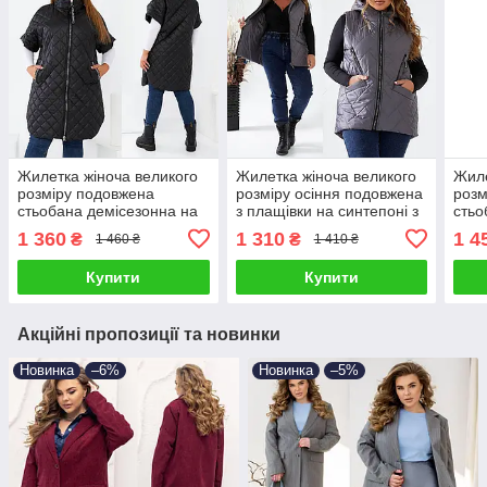
Жилетка жіноча великого
Жилетка жіноча великого
Жиле
розміру подовжена
розміру осіння подовжена
розм
стьобана демісезонна на
з плащівки на синтепоні з
стьо
блискавці 48-58
капюшоном та кишенями
на с
1 360
1 310
1 4
₴
₴
1 460 ₴
1 410 ₴
48-58
Купити
Купити
Акційні пропозиції та новинки
Новинка
–6%
Новинка
–5%