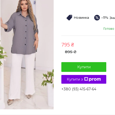
Новинка
–11%
Готово
795 ₴
895 ₴
Купити
Купити з
+380 (93) 415-67-64