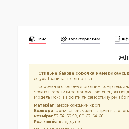
Опис
Характеристики
Інф
Жін
Стильна базова сорочка з американськ
фігурі. Тканина не тягнеться.
Сорочка зі стояче-відкладним комірцем. Заст
можна вкоротити за допомогою спеціальної дет
Модель можна носити як самостійну річ або
Матеріал:
американський креп
Кольори:
сірий, білий, малина, гірчиця, зеле
Розміри:
52-54, 56-58, 60-62, 64-66
Розтяжність:
відсутня