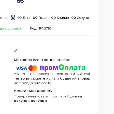
66
0
0
Днів
0
0
Годин
0
0
Хвилин
0
0
Секунд
 до відправки
Код:
NF/-3785
У компанії підключені електронні платежі.
Тепер ви можете купити будь-який товар
не покидаючи сайту.
повернення товару протягом 14 днів
за
рахунок покупця