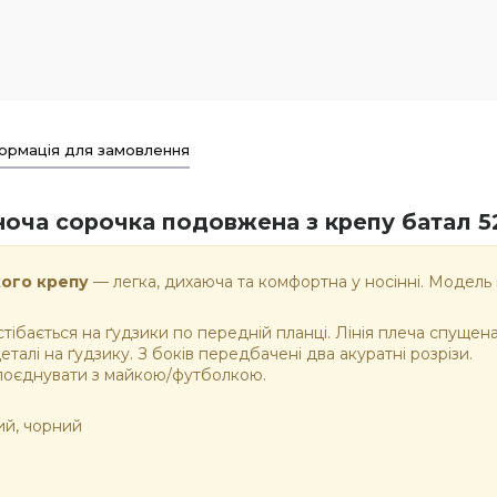
ормація для замовлення
оча сорочка подовжена з крепу батал 5
ого крепу
— легка, дихаюча та комфортна у носінні. Модель 
ібається на ґудзики по передній планці. Лінія плеча спущен
алі на ґудзику. З боків передбачені два акуратні розрізи.
 поєднувати з майкою/футболкою.
ний, чорний