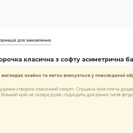
ормація для замовлення
орочка класична з софту асиметрична ба
иглядає охайно та легко вписується у повсякденні обра
 ґудзики створює класичний силует. Спущена лінія плеча дод
ільний крій не сковує рухів і підходить для різних типів фігур