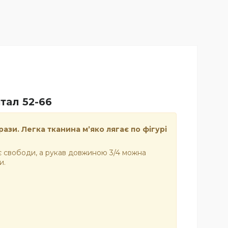
тал 52-66
зи. Легка тканина м’яко лягає по фігурі
ає свободи, а рукав довжиною 3/4 можна
и.