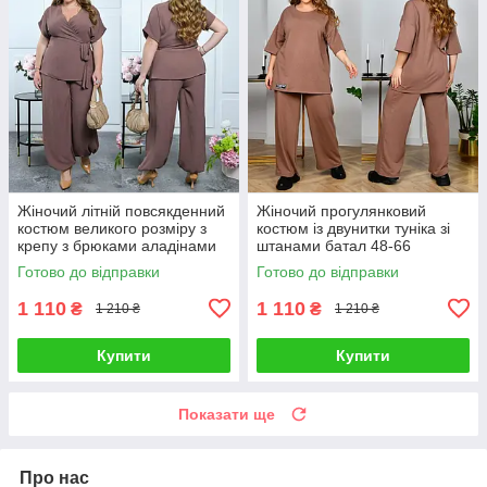
Жіночий літній повсякденний
Жіночий прогулянковий
костюм великого розміру з
костюм із двунитки туніка зі
крепу з брюками аладінами
штанами батал 48-66
48-66
Готово до відправки
Готово до відправки
1 110
1 110
₴
₴
1 210 ₴
1 210 ₴
Купити
Купити
Показати ще
Про нас