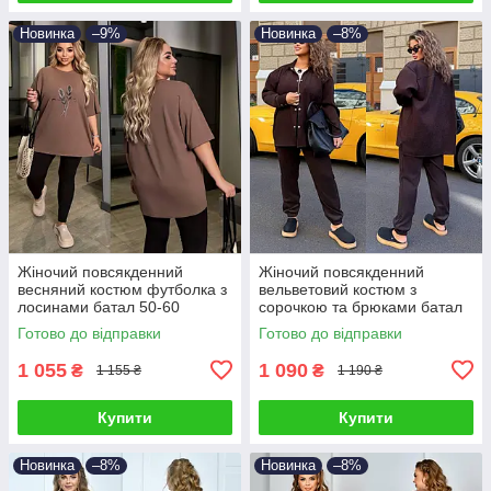
Новинка
–9%
Новинка
–8%
Жіночий повсякденний
Жіночий повсякденний
весняний костюм футболка з
вельветовий костюм з
лосинами батал 50-60
сорочкою та брюками батал
48-60
Готово до відправки
Готово до відправки
1 055
1 090
₴
₴
1 155 ₴
1 190 ₴
Купити
Купити
Новинка
–8%
Новинка
–8%