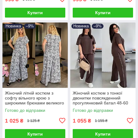
Купити
Купити
Новинка
–9%
Новинка
–9%
Жіночий літній костюм з
Жіночий костюм з тонкої
софту вільного крою з
двонитки повсякденний
широкими брюками великого
прогулянковий батал 48-60
розміру 50-64
Готово до відправки
Готово до відправки
1 025
1 055
₴
₴
1 125 ₴
1 155 ₴
Купити
Купити