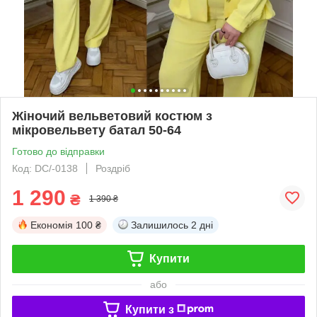
Жіночий вельветовий костюм з
мікровельвету батал 50-64
Готово до відправки
Код: DC/-0138
Роздріб
1 290
₴
1 390 ₴
Економія
100 ₴
Залишилось
2 дні
Купити
або
Купити з