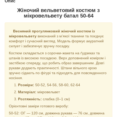
Опис
Жіночий вельветовий костюм з
мікровельвету батал 50-64
Весняний прогулянковий жіночий костюм із
мікровельвету
виконаний з м’якої тканини та поєднує
комфорт і сучасний вигляд. Модель формує акуратний
силует і забезпечує зручну посадку.
Костюм складається з сорочки-жакета на ґудзиках та
штанів із високою посадкою. Верх доповнений коміром і
застібкою спереду, що робить образ завершеним. Довгі
рукави додають практичності. Штани вільного крою
зручно сідають по фігурі та підходять для повсякденного
носіння.
Розміри:
50-52, 54-56, 58-60, 62-64
Матеріал:
мікровельвет
Розтяжність:
слабка (0–1 см)
Орієнтовні заміри готового виробу:
50-52: ОГ — 120 см, довжина рукава — 76 см, довжина