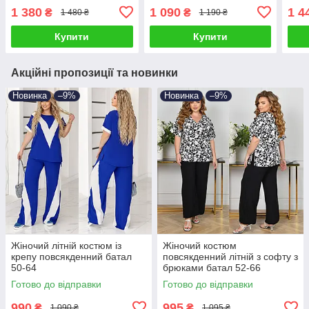
палаццо з крепу 50-64
батал 48-60
повс
1 380
1 090
1 4
₴
₴
1 480 ₴
1 190 ₴
Купити
Купити
Акційні пропозиції та новинки
Новинка
–9%
Новинка
–9%
Жіночий літній костюм із
Жіночий костюм
крепу повсякденний батал
повсякденний літній з софту з
50-64
брюками батал 52-66
Готово до відправки
Готово до відправки
990
995
₴
₴
1 090 ₴
1 095 ₴