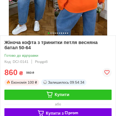
Жіноча кофта з тринитки петля весняна
батал 50-64
Готово до відправки
Код: DC/-0141
Роздріб
860
₴
960 ₴
Економія
100 ₴
Залишилось
09:54:32
Купити
або
Купити з