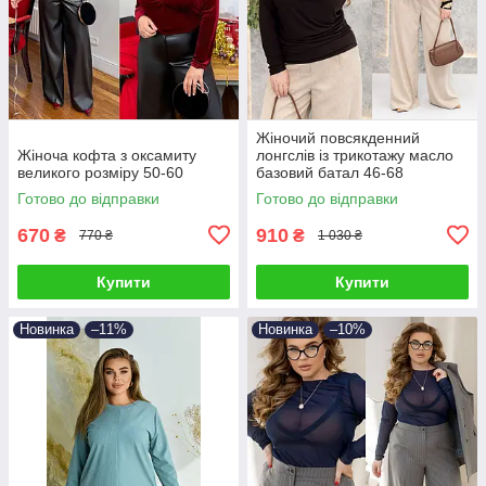
Жіночий повсякденний
Жіноча кофта з оксамиту
лонгслів із трикотажу масло
великого розміру 50-60
базовий батал 46-68
Готово до відправки
Готово до відправки
670
910
₴
₴
770 ₴
1 030 ₴
Купити
Купити
Новинка
–11%
Новинка
–10%