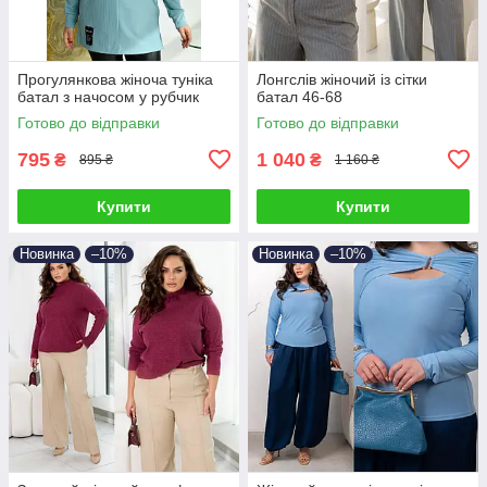
Прогулянкова жіноча туніка
Лонгслів жіночий із сітки
батал з начосом у рубчик
батал 46-68
Готово до відправки
Готово до відправки
795
1 040
₴
₴
895 ₴
1 160 ₴
Купити
Купити
Новинка
–10%
Новинка
–10%