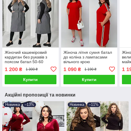
Жіночий кашеміровий
Жіноча літня сукня батал
Жіно
кардиган без рукавів з
до коліна з лампасами
вели
поясом батал 50-60
вільного крою
майк
повсякденна 50-64
1 200
1 090
1 1
₴
₴
1 300 ₴
1 190 ₴
Купити
Купити
Акційні пропозиції та новинки
Новинка
–13%
Новинка
–11%