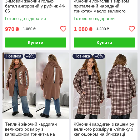
Зимовий жіночий гольф
Жіночий лонгслів з вирізом
батал ангоровий у рубчик 44-
приталений нарядний
66
трикотаж масло великого
розміру 46-68
Готово до відправки
Готово до відправки
970
1 080
₴
₴
1 080 ₴
1 200 ₴
Купити
Купити
Новинка
–9%
Новинка
–8%
Теплий жіночий кардиган
Жіночий кардиган з кашеміру
великого розміру з
великого розміру в клітинку з
капюшоном тринитка на
капюшоном на блискавці
флісі на блискавці