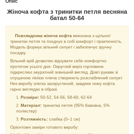
Опис
Жіноча кофта з тринитки петля весняна
батал 50-64
Повсякденна жіноча кофта
виконана з щільної
тринитки петля та поєднує в собі комфорт і практичність.
Модель формує вільний силует і забезпечує зручну
посадку.
Вільний крій дозволяє відчувати себе комфортно
протягом усього дня. Округлий виріз горловини
підкреслює акуратний зовнішній вигляд. Довгі рукави зі
спущеною лінією плеча створюють розслаблений силует.
Низ виробу злегка заокруглений, завдяки чому кофта
гарно виглядає в образі.
Розміри:
50-52, 54-56, 58-60, 62-64
Матеріал:
тринитка петля (95% бавовна, 5%
поліестер)
Розтяжність:
слабка (0–1 см)
Орієнтовні заміри готового виробу: