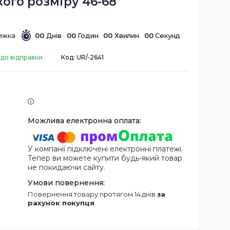
ого розміру 46-68
0
0
Днів
0
0
Годин
0
0
Хвилин
0
0
Секунд
 до відправки
Код:
UR/-2641
У компанії підключені електронні платежі.
Тепер ви можете купити будь-який товар
не покидаючи сайту.
повернення товару протягом 14 днів
за
рахунок покупця