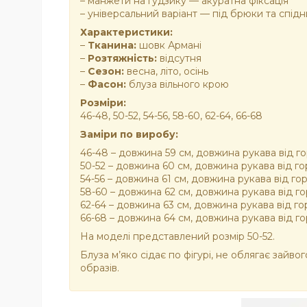
– манжети на ґудзику — акуратна фіксація
– універсальний варіант — під брюки та спідн
Характеристики:
–
Тканина:
шовк Армані
–
Розтяжність:
відсутня
–
Сезон:
весна, літо, осінь
–
Фасон:
блуза вільного крою
Розміри:
46-48, 50-52, 54-56, 58-60, 62-64, 66-68
Заміри по виробу:
46-48 – довжина 59 см, довжина рукава від гор
50-52 – довжина 60 см, довжина рукава від гор
54-56 – довжина 61 см, довжина рукава від гор
58-60 – довжина 62 см, довжина рукава від гор
62-64 – довжина 63 см, довжина рукава від гор
66-68 – довжина 64 см, довжина рукава від гор
На моделі представлений розмір 50-52.
Блуза м’яко сідає по фігурі, не облягає зайв
образів.