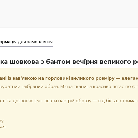
ормація для замовлення
ка шовкова з бантом вечірня великого р
ні із зав’язкою на горловині великого розміру — елега
куратний і зібраний образ. М’яка тканина красиво лягає по фі
сті та дозволяє змінювати настрій образу — від більш стрима
зу
ься