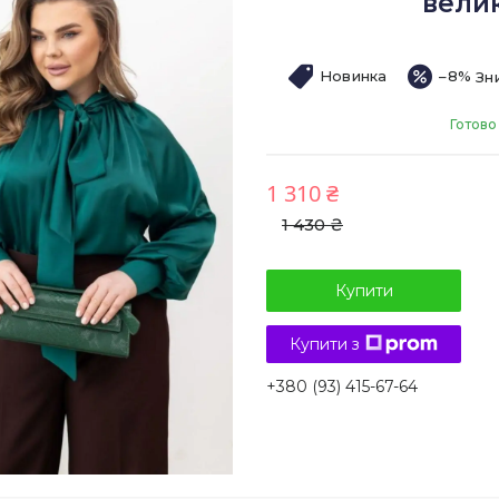
велик
Новинка
–8%
Готово
1 310 ₴
1 430 ₴
Купити
Купити з
+380 (93) 415-67-64