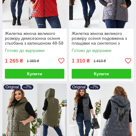
Жилетка жіноча великого
Жилетка жіноча великого
розміру демісезонна осіння
розміру осіння подовжена з
стьобана з капюшоном 48-58
плащівки на синтепоні з
капюшоном та кишенями 48-
Готово до відправки
Готово до відправки
58
1 265
1 310
₴
₴
1 365 ₴
1 410 ₴
Купити
Купити
Original
–7%
Original
–7%