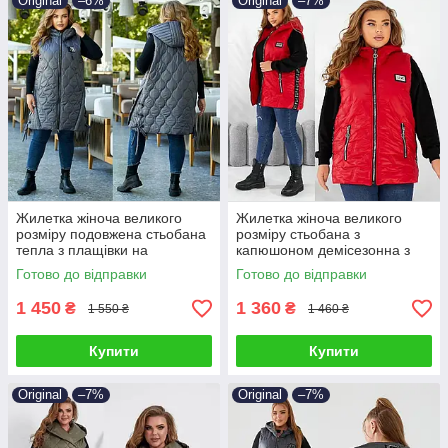
Original
–6%
Original
–7%
Жилетка жіноча великого
Жилетка жіноча великого
розміру подовжена стьобана
розміру стьобана з
тепла з плащівки на
капюшоном демісезонна з
синтепоні 48-58
плащівки на синтепоні 48-58
Готово до відправки
Готово до відправки
1 450
1 360
₴
₴
1 550 ₴
1 460 ₴
Купити
Купити
Original
–7%
Original
–7%