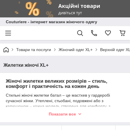
Сouturiere - інтернет магазин жіночого одягу
Товари та послуги
Жіночий одяг XL+
Верхній одяг X
Жилетки жіночі XL+
Жіночі жилетки великих розмірів – стиль,
комфорт і практичність на кожен день
Стильні жіночі жилетки батал – це мастхев у гардеробі
сучасної жінки. Утеплені, стьобані, подовжені або з
капюшоном – кожна модель створена для комфорту, з
урахуванням особливостей фігури.
Показати все
Підійдуть на період весна–осінь, прохолодне літо та навіть
м’яку зиму.