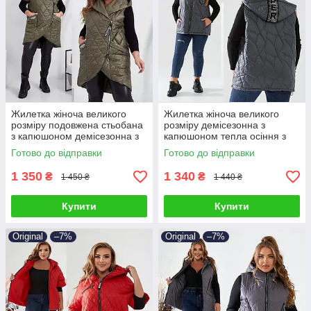
Жилетка жіноча великого
Жилетка жіноча великого
розміру подовжена стьобана
розміру демісезонна з
з капюшоном демісезонна з
капюшоном тепла осіння з
плащівки на синтепоні 48-58
плащівки 48-58
Готово до відправки
Готово до відправки
1 350
1 340
₴
₴
1 450 ₴
1 440 ₴
Купити
Купити
Original
–7%
Original
–7%