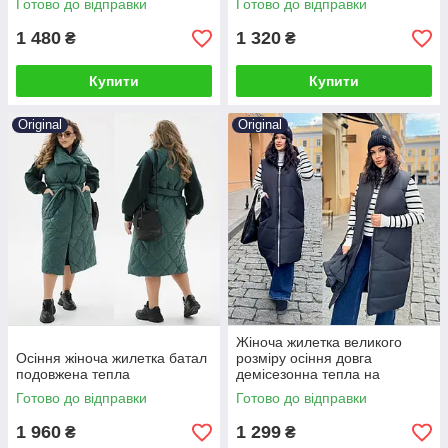
Готово до відправки
Готово до відправки
1 480
1 320
₴
₴
Купити
Купити
Original
Original
Жіноча жилетка великого
Осіння жіноча жилетка батал
розміру осіння довга
подовжена тепла
демісезонна тепла на
блискавці з капюшоном
Готово до відправки
Готово до відправки
1 960
1 299
₴
₴