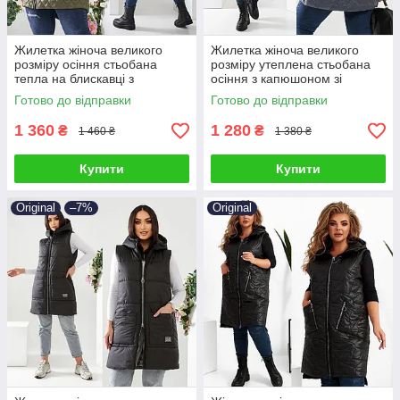
Жилетка жіноча великого
Жилетка жіноча великого
розміру осіння стьобана
розміру утеплена стьобана
тепла на блискавці з
осіння з капюшоном зі
капюшоном на синтепоні 48-
стразами 48-58
Готово до відправки
Готово до відправки
58
1 360
1 280
₴
₴
1 460 ₴
1 380 ₴
Купити
Купити
Original
–7%
Original