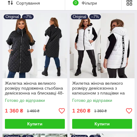
💙 Переваги наших моделей:
Сортування
0
Фільтри
— Ідеальна посадка на фігуру плюс
— Актуальні кольори та трендові фасони
Original
–7%
Original
–7%
— Плащівка лаке, синтепон, легка підкладка
— Жилетки з лампасами, стразами, кулісками
— Розміри від 48 до 64
Замовляйте жіночу жилетку зручно онлайн! Доставка по всій
Україні.
📏 Заміри — у кожній картці товару 👇
Жилетка жіноча великого
Жилетка жіноча великого
розміру подовжена стьобана
розміру демісезонна з
демісезонна на блискавці 48-
капюшоном з плащівки на
58
синтепоні 48-58
Готово до відправки
Готово до відправки
1 360
1 260
₴
₴
1 460 ₴
1 360 ₴
Купити
Купити