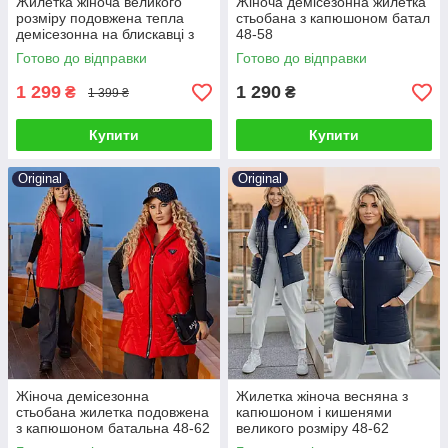
Жилетка жіноча великого
Жіноча демісезонна жилетка
розміру подовжена тепла
стьобана з капюшоном батал
демісезонна на блискавці з
48-58
капюшоном на синтепоні 46-
Готово до відправки
Готово до відправки
60
1 299
1 290
₴
₴
1 399 ₴
Купити
Купити
Original
Original
Жіноча демісезонна
Жилетка жіноча весняна з
стьобана жилетка подовжена
капюшоном і кишенями
з капюшоном батальна 48-62
великого розміру 48-62