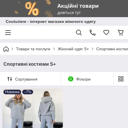
Сouturiere - інтернет магазин жіночого одягу
Товари та послуги
Жіночий одяг S+
Спортивні костю
Спортивні костюми S+
Сортування
0
Фільтри
Новинка
–7%