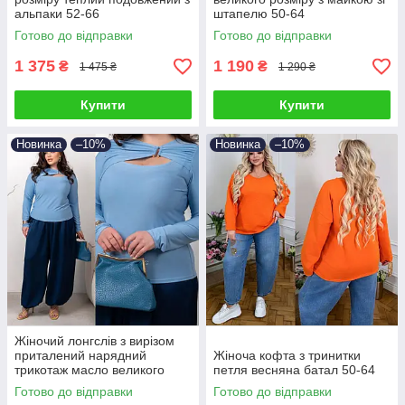
альпаки 52-66
штапелю 50-64
Готово до відправки
Готово до відправки
1 375
1 190
₴
₴
1 475 ₴
1 290 ₴
Купити
Купити
Новинка
–10%
Новинка
–10%
Жіночий лонгслів з вирізом
приталений нарядний
Жіноча кофта з тринитки
трикотаж масло великого
петля весняна батал 50-64
розміру 46-68
Готово до відправки
Готово до відправки