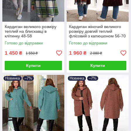
Кардиган великого розміру
Кардиган жіночий великого
теплий на блискавці в
розміру довгий теплий
клітинку 48-58
флісовий з капюшоном 56-70
Готово до відправки
Готово до відправки
1 450
1 960
₴
₴
1 550 ₴
2 080 ₴
Купити
Купити
Новинка
–7%
Новинка
–7%