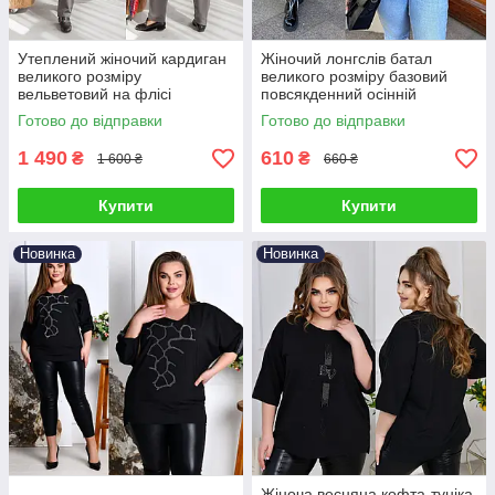
Утеплений жіночий кардиган
Жіночий лонгслів батал
великого розміру
великого розміру базовий
вельветовий на флісі
повсякденний осінній
прогулянковий
Готово до відправки
Готово до відправки
1 490
610
₴
₴
1 600 ₴
660 ₴
Купити
Купити
Новинка
Новинка
Жіноча весняна кофта-туніка