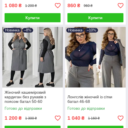
1 080
860
₴
₴
1 200 ₴
960 ₴
Купити
Купити
Новинка
–8%
Новинка
–10%
Жіночий кашеміровий
кардиган без рукавів з
Лонгслів жіночий із сітки
поясом батал 50-60
батал 46-68
Готово до відправки
Готово до відправки
1 200
1 040
₴
₴
1 300 ₴
1 160 ₴