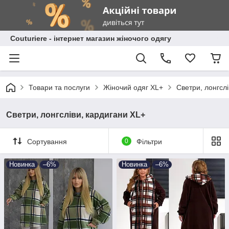
Сouturiere - інтернет магазин жіночого одягу
Товари та послуги
Жіночий одяг XL+
Светри, лонгсл
Светри, лонгсліви, кардигани XL+
Сортування
0
Фільтри
Новинка
–6%
Новинка
–6%