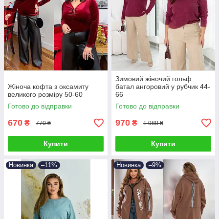
Зимовий жіночий гольф
Жіноча кофта з оксамиту
батал ангоровий у рубчик 44-
великого розміру 50-60
66
Готово до відправки
Готово до відправки
670
970
₴
₴
770 ₴
1 080 ₴
Купити
Купити
Новинка
–11%
Новинка
–9%