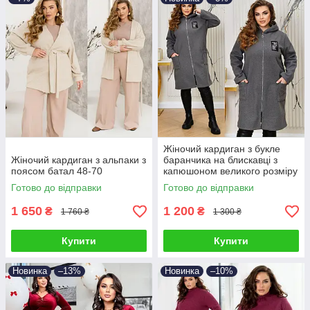
Жіночий кардиган з букле
Жіночий кардиган з альпаки з
баранчика на блискавці з
поясом батал 48-70
капюшоном великого розміру
48-66
Готово до відправки
Готово до відправки
1 650
1 200
₴
₴
1 760 ₴
1 300 ₴
Купити
Купити
Новинка
–13%
Новинка
–10%