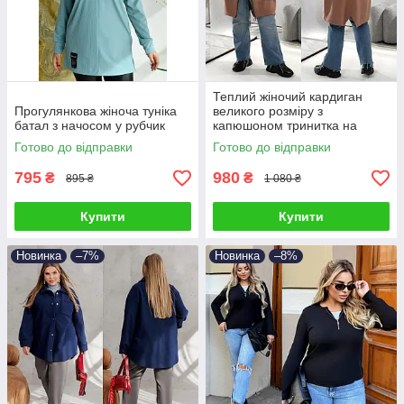
Теплий жіночий кардиган
Прогулянкова жіноча туніка
великого розміру з
батал з начосом у рубчик
капюшоном тринитка на
флісі на блискавці
Готово до відправки
Готово до відправки
795
980
₴
₴
895 ₴
1 080 ₴
Купити
Купити
Новинка
–7%
Новинка
–8%