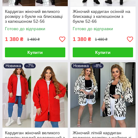
Кардиган жіночий великого
Жіночий кардиган осінній на
розміру з букле на блискавці
блискавці з капюшоном з
з капюшоном 52-56
букле 52-66
Готово до відправки
Готово до відправки
1 380
1 380
₴
₴
1 480 ₴
1 480 ₴
Купити
Купити
Новинка
–7%
Новинка
–8%
Кардиган жіночий великого
Жіночий літній кардиган
розміру теплий подовжений з
великого розміру з майкою зі