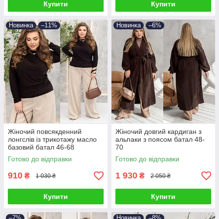
Купити
Купити
Новинка
–11%
Новинка
–6%
Жіночий повсякденний
Жіночий довгий кардиган з
лонгслів із трикотажу масло
альпаки з поясом батал 48-
базовий батал 46-68
70
Готово до відправки
Готово до відправки
910
1 930
₴
₴
1 030 ₴
2 050 ₴
Купити
Купити
–7%
Новинка
–8%