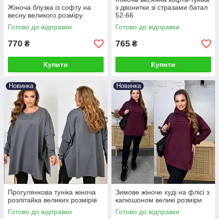
Жіноча блузка із софту на
з двонитки зі стразами батал
весну великого розміру
52-66
Готово до відправки
Готово до відправки
770
765
₴
₴
Купити
Купити
Новинка
Новинка
Прогулянкова туніка жіноча
Зимове жіноче худі на флісі з
розлітайка великих розмірів
капюшоном великі розміри
Готово до відправки
Готово до відправки