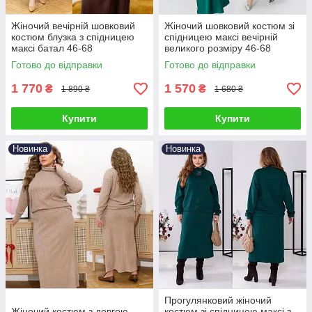
Жіночий вечірній шовковий
Жіночий шовковий костюм зі
костюм блузка з спідницею
спідницею максі вечірній
максі батал 46-68
великого розміру 46-68
Готово до відправки
Готово до відправки
1 770
1 570
₴
₴
1 890 ₴
1 680 ₴
Купити
Купити
Новинка
Новинка
Прогулянковий жіночий
Жіночий костюм з довгою
костюм зі спідницею максі з