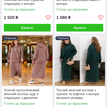
спідницею з ангори
ангори
Готово до відправки
Готово до відправки
1 520
1 080
₴
₴
Купити
Купити
Новинка
Новинка
Осінній прогулянковий
Теплий жіночий костюм з
жіночий костюм худі зі
сукнею та кофтою з ангори
спідницею з двонитки
великого розміру
великих розмірів
Готово до відправки
Готово до відправки