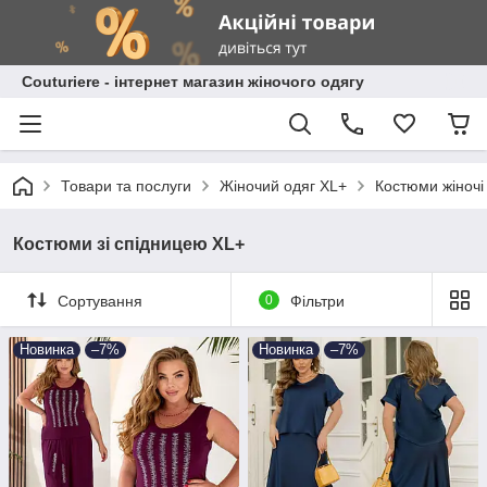
Сouturiere - інтернет магазин жіночого одягу
Товари та послуги
Жіночий одяг XL+
Костюми жіночі
Костюми зі спідницею XL+
Сортування
0
Фільтри
Новинка
–7%
Новинка
–7%