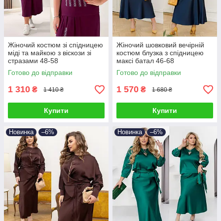
Жіночий костюм зі спідницею
Жіночий шовковий вечірній
міді та майкою з віскози зі
костюм блузка з спідницею
стразами 48-58
максі батал 46-68
Готово до відправки
Готово до відправки
1 310
1 570
₴
₴
1 410 ₴
1 680 ₴
Купити
Купити
Новинка
–6%
Новинка
–6%