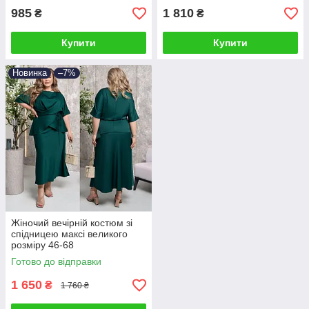
985
1 810
₴
₴
Купити
Купити
Новинка
–7%
Жіночий вечірній костюм зі
спідницею максі великого
розміру 46-68
Готово до відправки
1 650
₴
1 760 ₴